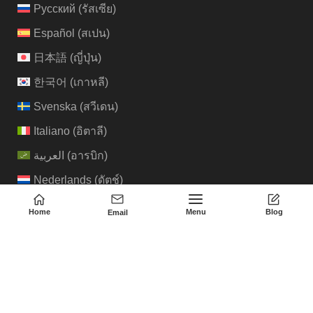
Русский
(
รัสเซีย
)
Español
(
สเปน
)
日本語
(
ญี่ปุ่น
)
한국어
(
เกาหลี
)
Svenska
(
สวีเดน
)
Italiano
(
อิตาลี
)
العربية
(
อารบิก
)
Nederlands
(
ดัตช์
)
Suomi
(
ฟินนิช
)
Home
Menu
Blog
Email
Português
(
โปรตุเกส
)
Türkçe
(
ตุรกี
)
Português
(
โปรตุเกสบราซิล
)
हिन्दी
(
ฮินดิ
)